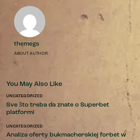
themegs
ABOUT AUTHOR
You May Also Like
UNCATEGORIZED
Sve što treba da znate o Superbet
platformi
UNCATEGORIZED
Analiza oferty bukmacherskiej forbet w