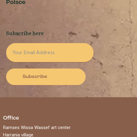
Polsce
Subscribe here
Subscribe
Office
Ramses Wissa Wassef art center
Harrania village