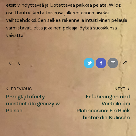
etsit viihdyttävää ja luotettavaa paikkaa pelata, Wildz
osoittautuu kerta toisensa jälkeen erinomaiseksi
vaihtoehdoksi. Sen selkeä rakenne ja intuitiivinen peliaula
varmistavat, että jokainen pelaaja löytää suosikkinsa
vaivatta.
0
PREVIOUS
NEXT
Przegląd oferty
Erfahrungen und
mostbet dla graczy w
Vorteile bei
Polsce
Platincasino: Ein Blick
hinter die Kulissen