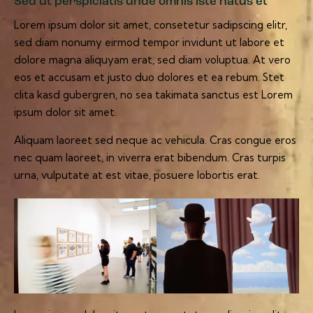
Sed ut perspiciatis unde omnis iste natus et
Lorem ipsum dolor sit amet, consetetur sadipscing elitr,
sed diam nonumy eirmod tempor invidunt ut labore et
dolore magna aliquyam erat, sed diam voluptua. At vero
eos et accusam et justo duo dolores et ea rebum. Stet
clita kasd gubergren, no sea takimata sanctus est Lorem
ipsum dolor sit amet.
Aliquam laoreet sed neque ac vehicula. Cras congue eros
nec quam laoreet, in viverra erat bibendum. Cras turpis
urna, vulputate at est vitae, posuere lobortis erat.