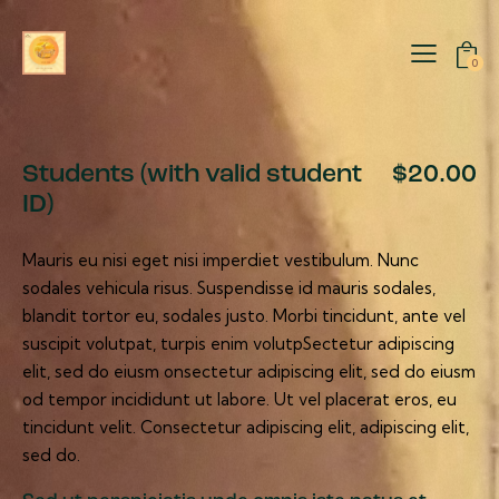
0
Students (with valid student
$20.00
ID)
Mauris eu nisi eget nisi imperdiet vestibulum. Nunc
sodales vehicula risus. Suspendisse id mauris sodales,
blandit tortor eu, sodales justo. Morbi tincidunt, ante vel
suscipit volutpat, turpis enim volutpSectetur adipiscing
elit, sed do eiusm onsectetur adipiscing elit, sed do eiusm
od tempor incididunt ut labore. Ut vel placerat eros, eu
tincidunt velit. Consectetur adipiscing elit, adipiscing elit,
sed do.