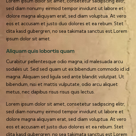
Lorem ipsum dolor sit amet, consetetur sadipscing elitr,
sed diam nonumy eirmod tempor invidunt ut labore et
dolore magna aliquyam erat, sed diam voluptua. At vero
eos et accusam et justo duo dolores et ea rebum. Stet
clita kasd gubergren, no sea takimata sanctus est Lorem
ipsum dolor sit amet.
Aliquam quis lobortis quam
Curabitur pellentesque odio magna, id malesuada arcu
sodales ut. Sed sed quam ut ex bibendum commodo id id
magna. Aliquam sed ligula sed ante blandit volutpat. Ut
bibendum, nisi et mattis vulputate, odio arcu aliquet
metus, nec dapibus risus risus quis lectus.
Lorem ipsum dolor sit amet, consetetur sadipscing elitr,
sed diam nonumy eirmod tempor invidunt ut labore et
dolore magna aliquyam erat, sed diam voluptua. At vero
eos et accusam et justo duo dolores et ea rebum. Stet
clita kasd gubergren, no sea takimata sanctus est Lorem